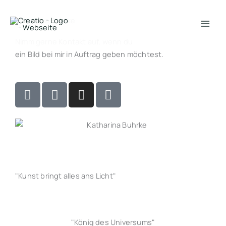
Zum
Inhalt
Katharina Buhrke
springen
Nimm gerne Kontakt auf, wenn du
ein Bild bei mir in Auftrag geben möchtest.
H
E
I
M
o
t
n
a
m
s
s
i
e
y
t
l
a
-
g
b
r
u
a
l
"Kunst bringt alles ans Licht"
m
k
"König des Universums"